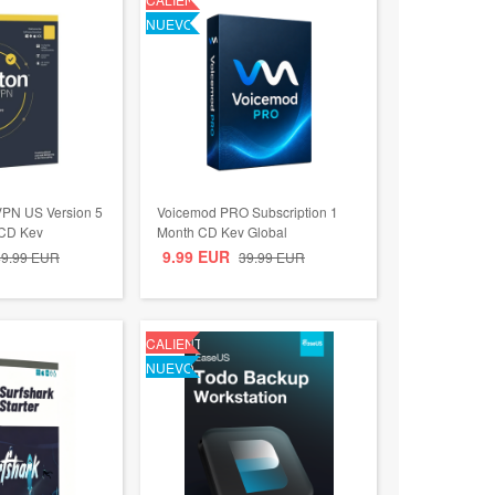
NUEVO
VPN US Version 5
Voicemod PRO Subscription 1
 CD Key
Month CD Key Global
9.99
EUR
49.99
EUR
39.99
EUR
CALIENTE
NUEVO