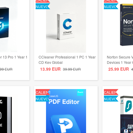
NUEVO
NUEVO
er 13 Pro 1 Year 1
CCleaner Professional 1 PC 1 Year
Norton Secure 
l
CD Key Global
Devices 1 Year
13.99
EUR
25.99
EUR
.99
EUR
39.99
EUR
CALIENTE
CALIENTE
NUEVO
NUEVO