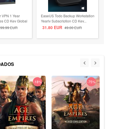
er VPN 1 Year
EaseUS Todo Backup Workstation
ces CD Key Global
Yearly Subscription CD Key...
31.80
EUR
199.99
EUR
49.00
EUR
DADOS
-23%
-18%
-75%