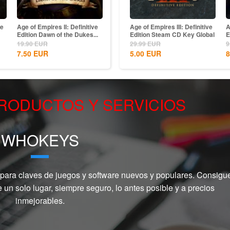
ve
Age of Empires II: Definitive
The Last of Us Part I Steam
Black Myth: Wukong Steam
Age of Empires III: Definitive
Sekiro
A
Edition Dawn of the Dukes...
CD Key EU
CD Key Global
Edition Steam CD Key Global
Steam 
E
59.99
EUR
19.90
59.99
EUR
EUR
29.99
EUR
49.99
9
7.50
EUR
44.50
EUR
5.00
EUR
38.26
8
RODUCTOS Y SERVICIOS
WHOKEYS
 para claves de juegos y software nuevos y populares. Consigu
un solo lugar, siempre seguro, lo antes posible y a precios
inmejorables.