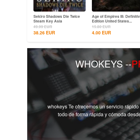
Wukong Steam
Sekiro Shadows Die Twice
Age of Empires III: Definiti
l
Steam Key Asia
Edition United States...
49.99
EUR
15.80
EUR
38.26
EUR
4.00
EUR
WHOKEYS --
P
whokeys
Te ofrecemos un servicio rápido
todo de forma rápida y cómoda desde 