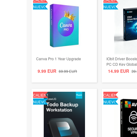
NUEVO
NUEVO
Canva Pro 1 Year Upgrade
IObit Driver Boost
PC CD Key Globa
9.99
EUR
14.99
EUR
69.99
EUR
39
CALIENTE
CALIENTE
NUEVO
NUEVO