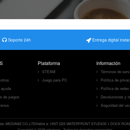
Soporte 24h
Entrega digital inst
S
Plataforma
Información
STEAM
Términos de serv
otros
Juego para PC
Política de priva
e ayuda
Política de redes
es de juegos
Devoluciones y 
rensa
Seguridad del usu
esa:
MEDIAMZ CO.,LTD
Habla a:
UNIT G25 WATERFRONT STUDIOS 1 DOCK ROA
Copyright © 2026 whokeys - Todos los derechos reservados