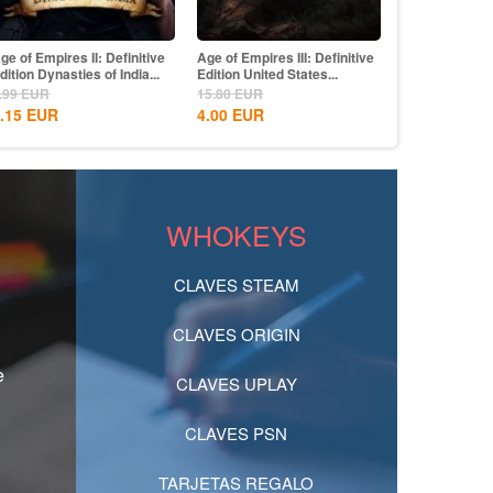
 Shadows Die Twice
ge of Empires II: Definitive
Age of Empires III: Definitive
The Last of Us
Key Asia
dition Dynasties of India...
Edition United States...
CD Key EU
.99
EUR
EUR
15.80
EUR
59.99
EUR
.15
EUR
EUR
4.00
EUR
44.50
EUR
WHOKEYS
CLAVES STEAM
CLAVES ORIGIN
e
CLAVES UPLAY
CLAVES PSN
TARJETAS REGALO