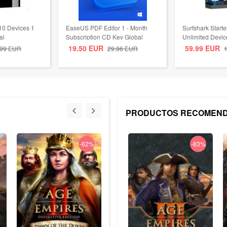
0 Devices 1
EaseUS PDF Editor 1 - Month
Surfshark Start
al
Subscription CD Key Global
Unlimited Devi
19.50
EUR
59.99
EUR
.99
EUR
29.96
EUR
PRODUCTOS RECOMEN
-62%
-26%
-83%