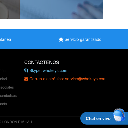
antánea
Servicio garantizado
CONTÁCTENOS
Skype: whokeys.com
icio
Correo electrónico: service@whokeys.com
cidad
 sociales
reembolsos
ario
Chat en vivo
D LONDON E16 1AH