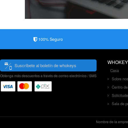
100% Seguro
WHOKEY
Suscríbete al boletín de whokeys
Casa
Obtenga más descuentos a través de correo electrónico / SMS
Sobre nos
Centro d
Solicitud
Sala de p
Nombre de la empr