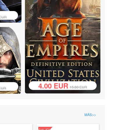
EUR
4.00
EUR
15.80
EUR
EUR
MÁS>>
CALIENTE