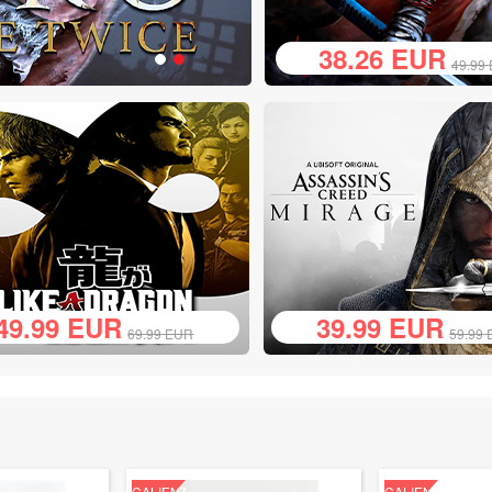
38.26
EUR
49.99
49.99
EUR
39.99
EUR
69.99
EUR
59.99
CALIENTE
CALIENTE