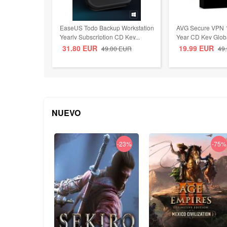
EaseUS Todo Backup Workstation
AVG Secure VPN 1
Yearly Subscription CD Key...
Year CD Key Glob
31.80
EUR
19.99
EUR
49.00
EUR
49
NUEVO
-23%
-75%